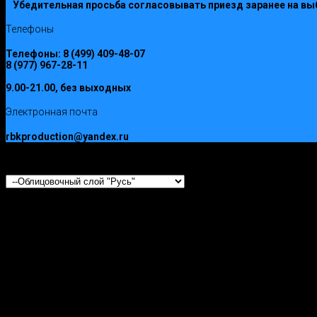
Убедительная просьба согласовывать приезд заранее на вы
Телефоны
Телефоны:
8 (499) 409-48-07
8 (977) 967-28-11
9.00-21.00, без выходных
Электронная почта
rbkproduction@yandex.ru
ООО РусьБлокКомплект © 2017
Облицовочный слой "Русь"
<!-- Yandex.Metrika informer -->
<a href="https://metrika.yandex.ru/stat/?
id=30479822&amp;from=informer"
target="_blank" rel="nofollow"><img
src="//bs.yandex.ru/informer/30479822/3_1_FFFFFFFF_EFEFEFFF_0_p
style="width:88px; height:31px; border:0;" alt="
Яндекс
.
Метрика
"
title="
Яндекс
.
Метрика
:
данные
за
сегодня
(
просмотры
,
визитыи
уникальные
посетители
)"