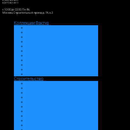
8 (499) 409-48-07
8 (977) 967-28-11
c 10:00 до 22:00; Пн-Вс
Москва, Строительный проезд д. 7А, к.2
Коллекции Фактур
Коллекции Фактур
Коллекция Весна
Коллекция Лето
Коллекция Осень
Коллекция Зима
Фактуры/Цвета
Строительство
Строительство Домов
Облицовочные блоки
Строительство Гаражей
Строительство Заборов
Этапы строительства: Галерея
Готовый проект жилого дома
Облицовочная Плитка