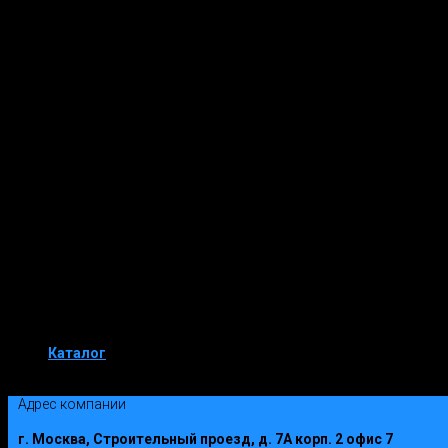
Изделия компании «РусьБлокКомплек
Строительные материалы несущие не только функциональ
современных энергоэффективных жилых и хозяйственных по
характеристикам. Компания «РусьБлокКомплект» предлагает
(искусственного камня) от стеновых облицовочных блоков 
искусственного камня (высокопрочного архитектурного бетона
Стеновые Облицовочные Блоки
Клинкерная плитка
Облицовка фасадов
Каталог
Облицовочный слой "Русь"
Адрес компании
г. Москва, Строительный проезд, д. 7А корп. 2 офис 7