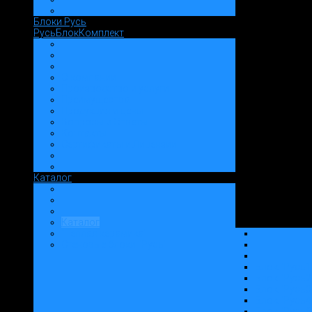
Блоки Русь
РусьБлокКомплект
О компании
Производство и услуги
Преимущества
Продукция и цены
Вопросы и Ответы
Контакты
Сертификаты и Лицензии
Каталог
Каталог
"Теплая керамика"
Стеновые блоки "Русь"
Блок "Русь1
Блок "Русь2
Блок "Русь3
Блок "Русь4
Блок "Русь6