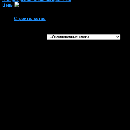
Цены
Строительство
Облицовочные блоки
ООО РусьБлокКомплект © 2017
Облицовочные блоки
<!-- Yandex.Metrika informer -->
<a href="https://metrika.yandex.ru/stat/?
id=30479822&amp;from=informer"
target="_blank" rel="nofollow"><img
src="//bs.yandex.ru/informer/30479822/3_1_FFFFFFFF_EFEFEFFF_0_p
style="width:88px; height:31px; border:0;" alt="
Яндекс
.
Метрика
"
title="
Яндекс
.
Метрика
:
данные
за
сегодня
(
просмотры
,
визитыи
уникальные
посетители
)"
onclick="try{Ya.Metrika.informer({i:this,id:30479822,lang:'ru'});return
false}catch(e){}"/></a>
<!-- /Yandex.Metrika informer -->