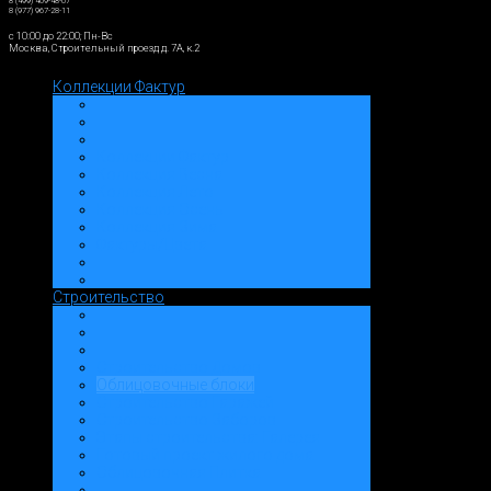
8 (499) 409-48-07
8 (977) 967-28-11
c 10:00 до 22:00; Пн-Вс
Москва, Строительный проезд д. 7А, к.2
Коллекции Фактур
Коллекции Фактур
Коллекция Весна
Коллекция Лето
Коллекция Осень
Коллекция Зима
Фактуры/Цвета
Строительство
Строительство Домов
Облицовочные блоки
Строительство Гаражей
Строительство Заборов
Этапы строительства: Галерея
Готовый проект жилого дома
Облицовочная Плитка