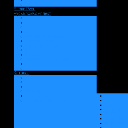
Блоки Русь
РусьБлокКомплект
О компании
Производство и услуги
Преимущества
Продукция и цены
Вопросы и Ответы
Контакты
Сертификаты и Лицензии
Каталог
Каталог
"Теплая керамика"
Стеновые блоки "Русь"
Блок "Русь1
Блок "Русь2
Блок "Русь3
Блок "Русь4
Блок "Русь6