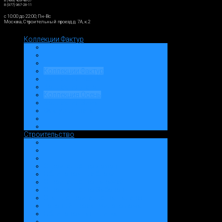
8 (499) 409-48-07
8 (977) 967-28-11
c 10:00 до 22:00; Пн-Вс
Москва, Строительный проезд д. 7А, к.2
Коллекции Фактур
Коллекции Фактур
Коллекция Весна
Коллекция Лето
Коллекция Осень
Коллекция Зима
Фактуры/Цвета
Строительство
Строительство Домов
Облицовочные блоки
Строительство Гаражей
Строительство Заборов
Этапы строительства: Галерея
Готовый проект жилого дома
Облицовочная Плитка