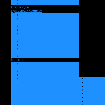
Блоки Русь
РусьБлокКомплект
О компании
Производство и услуги
Преимущества
Продукция и цены
Вопросы и Ответы
Контакты
Сертификаты и Лицензии
Каталог
Каталог
"Теплая керамика"
Стеновые блоки "Русь"
Блок "Русь1
Блок "Русь2
Блок "Русь3
Блок "Русь4
Блок "Русь6