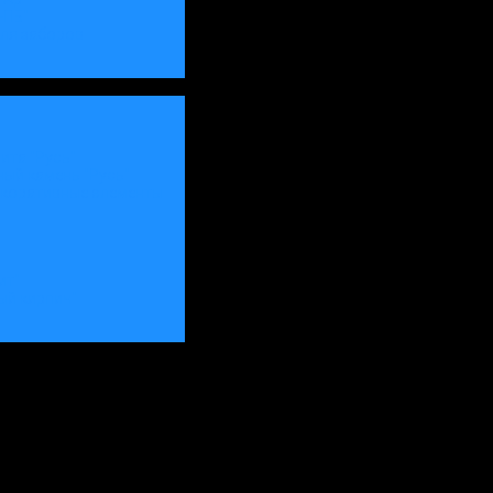
-ПБ"
для заборов
ита "Русь"
ый камень "Русь"
екоративные элементы
ит"
рый кирпич"