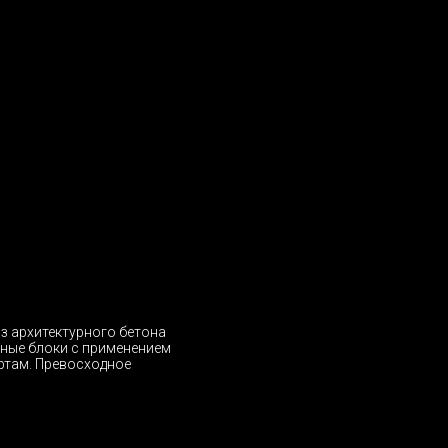
из архитектурного бетона
ьные блоки с применением
ртам. Превосходное