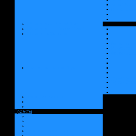
Блок "Русь5
Спецблоки 
Облицовочный слой "Русь"
Облицовочные блоки "Русь"
Облицовка Фасадов
Фасадная пл
Искусственн
Фасадные д
Клинкерная плитка "Русь"
"Русь - Клав
"Русь - Ста
Конструкции стен
Проекты
Типовые проекты: Дома
Типовые проекты: Заборы