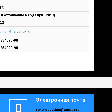
 3%
 и оттаивание в воде при +20°С)
0,3
м требованиям:
6854090-98
6854090-98
Электронная почта
rbkproduction@yandex.ru