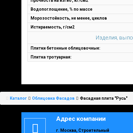
Прочность на изгиб , кг/см2
Водопоглощение, % по массе
Морозостойкость, не менее, циклов
Истираемость, г/см2
Изделия, выпо
Плитки бетонные облицовочные:
Плитка тротуарная:
Каталог
Облицовка Фасадов
Фасадная плита "Русь"
Адрес компании
г. Москва, Строительный