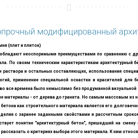
опрочный модифицированный архи
я (плит и плиток)
а обладают неоспоримыми преимуществами по сравнению с д
а. По своим техническим характеристикам архитектурный бе
и раствора и остальных составляющих, использования специ
огий, применение специальной оснастки и красителей для б
 во все времена было немыслимо без продуманной визуальной
е материалы - от дерева до гранита. Но самым массовым из н
бетона как строительного материала является его долговеч
делия с заранее заданными свойствами и рассчетным сроком 
ствует понятие "архитектурный бетон", пришедший на смену
 рассказать о критериях выбора этого материала. К ним относ