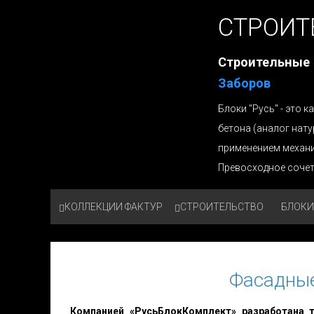
СТРОИТ
Строительные
Заборов
Блоки "Русь" - это
бетона (аналог нат
применением механ
Превосходное сочет
КОЛЛЕКЦИИ ФАКТУР
СТРОИТЕЛЬСТВО
БЛОКИ
Фасадные
Компанией «РусьБлокКомплект» разработана т