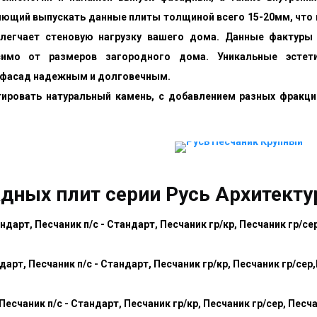
ющий выпускать данные плиты толщиной всего 15-20мм, что 
блегчает стеновую нагрузку вашего дома. Данные фактуры
симо от размеров загородного дома. Уникальные эстет
 фасад надежным и долговечным.
ировать натуральный камень, с добавлением разных фракций
дных плит серии Русь Архитекту
дарт, Песчаник п/с - Стандарт, Песчаник гр/кр, Песчаник гр/сер
рт, Песчаник п/с - Стандарт, Песчаник гр/кр, Песчаник гр/сер,
есчаник п/с - Стандарт, Песчаник гр/кр, Песчаник гр/сер, Песча