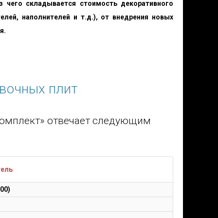
из чего складывается стоимость декоративного
лей, наполнителей и т.д.), от внедрения новых
я.
овочных плит
кКомплект» отвечает следующим
тель
00)