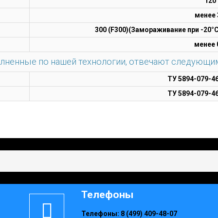
120
менее
300 (F300)(Замораживание при -20°С
менее 
лненные по нашей технологии, отвечают следующи
ТУ 5894-079-4
ТУ 5894-079-4
Телефоны
Телефоны:
8 (499) 409-48-07