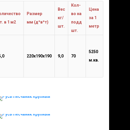
Кол-
Вес
Цена
оличество
Размер
во
на
кг/
за 1
т. в 1 м2
мм (д*в*т)
подд
шт.
метр
шт.
5250
5,0
220х190х190
9,0
70
м.кв.