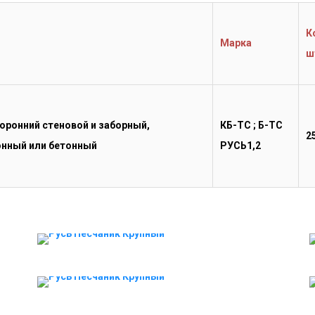
К
Марка
ш
КБ-ТС ; Б-ТС
2
РУСЬ1,2