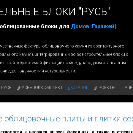
ЕЛЬНЫЕ БЛОКИ "РУСЬ"
 облицованные блоки для
Домов
|
Гаражей
|
 качественные фактуры облицовочного камня из архитектурного
урального камня), интегрированный во все строительные блоки с
ической подсистемой фиксаций по международным стандартам.
ание долговечности и натуральности.
 РУСЬ
РУСЬБЛОККОМПЛЕКТ
КАТАЛОГ
ПРОЕКТЫ
ГАЛЕ
 облицовочные плиты и плитки сер
ехнология и налажен выпуск фасадных, а также внутрених