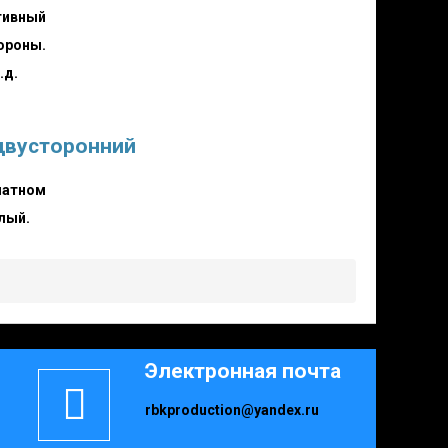
тивный
ороны.
.д.
двусторонний
матном
елый.
Электронная почта
rbkproduction@yandex.ru