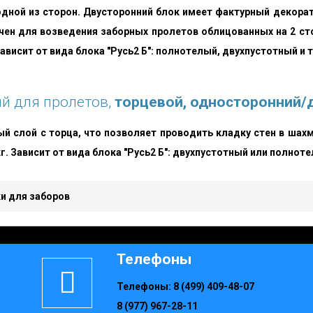
дной из сторон. Двусторонний блок имеет фактурный декора
чен для возведения заборных пролетов облицованных на 2 ст
зависит от вида блока "Русь2 Б": полнотелый, двухпустотный и т
й для пролетов,
торцевой, односторонний/
й слой с торца, что позволяет проводить кладку стен в шах
кг. Зависит от вида блока "Русь2 Б": двухпустотный или полнот
и для заборов
Телефоны
Телефоны:
8 (499) 409-48-07
8 (977) 967-28-11