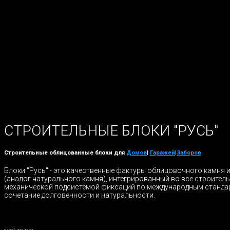
СТРОИТЕЛЬНЫЕ БЛОКИ "РУСЬ"
Строительные облицованные блоки для
Домов
|
Гаражей
|
Заборов
Блоки "Русь" - это качественные фактуры облицовочного камня 
(аналог натурального камня), интегрированный во все строител
механической подсистемой фиксаций по международным станда
сочетание долговечности и натуральности.