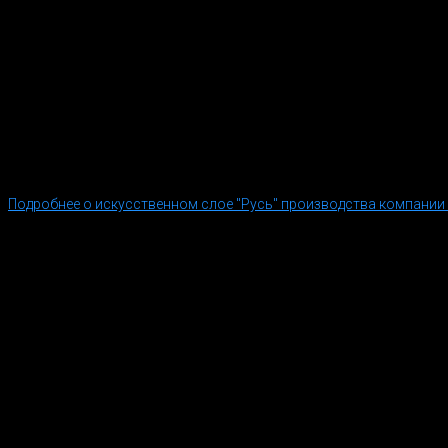
Облицовочный слой "РУСЬ"
Искусственный слой "РУСЬ" компании «РусьБлокКомплект» 
преимуществами. По своим техническим характеристикам арх
др. составляющих, использования специальных добавок и 
красители для бетона, благодаря которым готовое изделие и
За счет инновационной, многоуровневой механическо-адгез
показателей прочности и защищенности.
Подробнее о искусственном слое "Русь" производства компании
Технические характеристики
Керамический
Технические характеристики
блокPorotherm 8
Размер, мм
80х500х219
Масса, кг
7,2
Состав
Керамика, поризованная
Ке
Пустотность
47