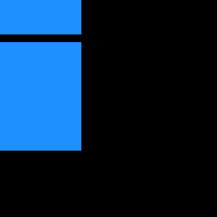
-ПБ"
для заборов
ита "Русь"
ый камень "Русь"
екоративные элементы
ит"
рый кирпич"