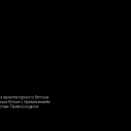
из архитектурного бетона
ьные блоки с применением
ртам. Превосходное