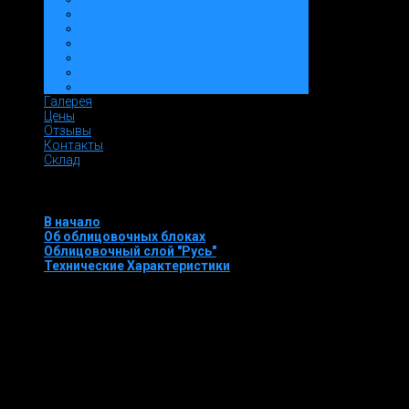
Типовые проекты: Гаражи
Расчет стоимости: Дома
Расчет стоимости: Заборы
Расчет стоимости: Гараж
Галерея
Цены
Отзывы
Контакты
Склад
Быстрое меню об облицовочных декоративных блоках "
В начало
Об облицовочных блоках
Облицовочный слой "Русь"
Технические Характеристики
Облицовочные декоративные блоки
"Русь 
керамзитобетонных блоков.
Облицовочные декоративные блоки «Русь Облицовочный
предназначены для наружной отделки стен и облицовки вент
Фасад – это лицо вашего дома. Но кроме наилучшего из во