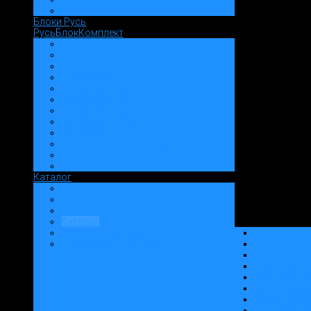
Блоки Русь
РусьБлокКомплект
О компании
Производство и услуги
Преимущества
Продукция и цены
Вопросы и Ответы
Контакты
Сертификаты и Лицензии
Каталог
Каталог
"Теплая керамика"
Стеновые блоки "Русь"
Блок "Русь1
Блок "Русь2
Блок "Русь3
Блок "Русь4
Блок "Русь6