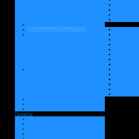
Блок "Русь5
Спецблоки 
Облицовочный слой "Русь"
Облицовочные блоки "Русь"
Облицовка Фасадов
Фасадная пл
Искусственн
Фасадные д
Клинкерная плитка "Русь"
"Русь - Клав
"Русь - Ста
Конструкции стен
Проекты
Типовые проекты: Дома
Типовые проекты: Заборы