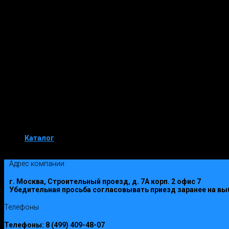
Прочность
M100
Морозостойкость
F50
Водопоглощение
14%
Водонепроницаемость
-
Коэффициент
0.14
теплопроводности
Прочность на отрыв, кг/см2
-
Прочность на изгиб, кг/см2
-
Расход материала, шт/м2
8,6
Расход раствора, л/м2
8
Каталог
Облицовочные блоки "Русь"
Адрес компании
г. Москва, Строительный проезд, д. 7А корп. 2 офис 7
Убедительная просьба согласовывать приезд заранее на вы
Телефоны
Телефоны:
8 (499) 409-48-07