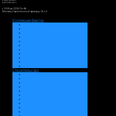
8 (499) 409-48-07
8 (977) 967-28-11
c 10:00 до 22:00; Пн-Вс
Москва, Строительный проезд д. 7А, к.2
Коллекции Фактур
Коллекции Фактур
Коллекция Весна
Коллекция Лето
Коллекция Осень
Коллекция Зима
Фактуры/Цвета
Строительство
Строительство Домов
Облицовочные блоки
Строительство Гаражей
Строительство Заборов
Этапы строительства: Галерея
Готовый проект жилого дома
Облицовочная Плитка