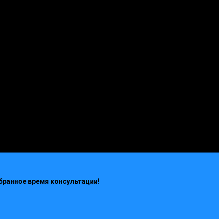
M100
B 2,5-3,5
F50
F75
14%
18%
-
-
0.14
0.12
-
-
-
-
8,6
6,7
13
-
бранное время консультации!