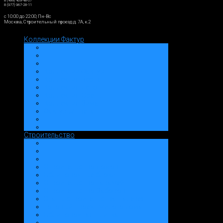
8 (499) 409-48-07
8 (977) 967-28-11
c 10:00 до 22:00; Пн-Вс
Москва, Строительный проезд д. 7А, к.2
Коллекции Фактур
Коллекции Фактур
Коллекция Весна
Коллекция Лето
Коллекция Осень
Коллекция Зима
Фактуры/Цвета
Строительство
Строительство Домов
Облицовочные блоки
Строительство Гаражей
Строительство Заборов
Этапы строительства: Галерея
Готовый проект жилого дома
Облицовочная Плитка