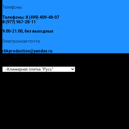
Телефоны
Телефоны:
8 (499) 409-48-07
8 (977) 967-28-11
9.00-21.00, без выходных
Электронная почта
rbkproduction@yandex.ru
ООО РусьБлокКомплект © 2017
Клинкерная плитка "Русь"
<!-- Yandex.Metrika informer -->
<a href="https://metrika.yandex.ru/stat/?
id=30479822&amp;from=informer"
target="_blank" rel="nofollow"><img
src="//bs.yandex.ru/informer/30479822/3_1_FFFFFFFF_EFEFEFFF_0_p
style="width:88px; height:31px; border:0;" alt="
Яндекс
.
Метрика
"
title="
Яндекс
.
Метрика
:
данные
за
сегодня
(
просмотры
,
визитыи
уникальные
посетители
)"