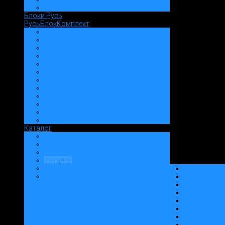
Блоки Русь
РусьБлокКомплект
О компании
Производство и услуги
Преимущества
Продукция и цены
Вопросы и Ответы
Контакты
Сертификаты и Лицензии
Каталог
Каталог
"Теплая керамика"
Стеновые блоки "Русь"
Блок "Русь1
Блок "Русь2
Блок "Русь3
Блок "Русь4
Блок "Русь6